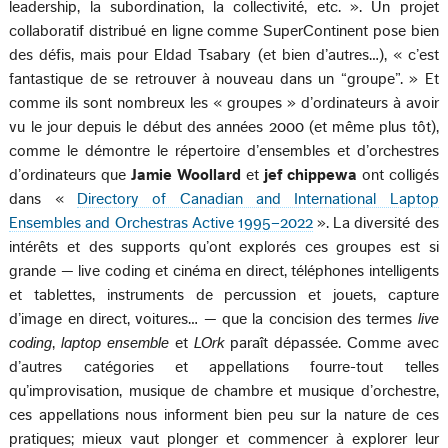
leadership, la subordination, la collectivité, etc. ». Un projet
collaboratif distribué en ligne comme SuperContinent pose bien
des défis, mais pour Eldad Tsabary (et bien d’autres…), « c’est
fantastique de se retrouver à nouveau dans un “groupe”. » Et
comme ils sont nombreux les « groupes » d’ordinateurs à avoir
vu le jour depuis le début des années 2000 (et même plus tôt),
comme le démontre le répertoire d’ensembles et d’orchestres
d’ordinateurs que
Jamie Woollard
et
jef chippewa
ont colligés
dans «
Directory of Canadian and International Laptop
Ensembles and Orchestras Active 1995–2022
». La diversité des
intérêts et des supports qu’ont explorés ces groupes est si
grande — live coding et cinéma en direct, téléphones intelligents
et tablettes, instruments de percussion et jouets, capture
d’image en direct, voitures… — que la concision des termes
live
coding
,
laptop ensemble
et
LOrk
paraît dépassée. Comme avec
d’autres catégories et appellations fourre-tout telles
qu’improvisation, musique de chambre et musique d’orchestre,
ces appellations nous informent bien peu sur la nature de ces
pratiques; mieux vaut plonger et commencer à explorer leur