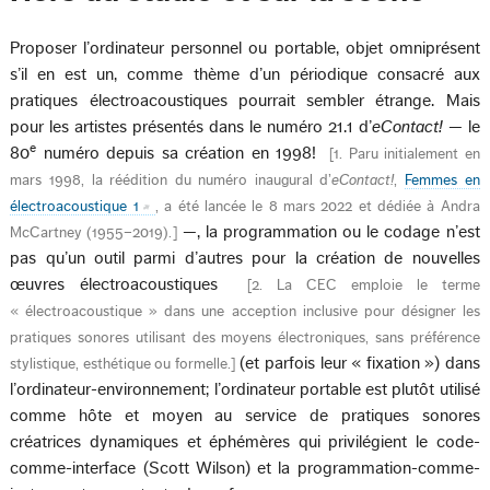
Proposer l’ordinateur personnel ou portable, objet omniprésent
s’il en est un, comme thème d’un périodique consacré aux
pratiques électroacoustiques pourrait sembler étrange. Mais
pour les artistes présentés dans le numéro 21.1 d’
eContact!
— le
e
80
numéro depuis sa création en 1998!
[
1. Paru initialement en
mars 1998, la réédition du numéro inaugural d’
eContact!
,
Femmes en
électroacoustique 1
, a été lancée le 8 mars 2022 et dédiée à Andra
—, la programmation ou le codage n’est
McCartney (1955–2019).
]
pas qu’un outil parmi d’autres pour la création de nouvelles
œuvres électroacoustiques
[
2. La CEC emploie le terme
« électroacoustique » dans une acception inclusive pour désigner les
pratiques sonores utilisant des moyens électroniques, sans préférence
(et parfois leur « fixation ») dans
stylistique, esthétique ou formelle.
]
l’ordinateur-environnement; l’ordinateur portable est plutôt utilisé
comme hôte et moyen au service de pratiques sonores
créatrices dynamiques et éphémères qui privilégient le code-
comme-interface (Scott Wilson) et la programmation-comme-