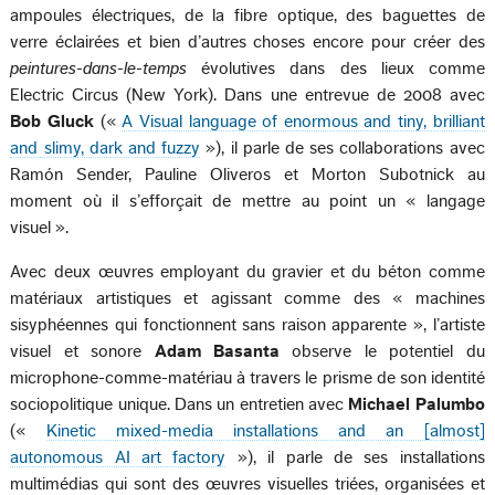
ampoules électriques, de la fibre optique, des baguettes de
verre éclairées et bien d’autres choses encore pour créer des
peintures-dans-le-temps
évolutives dans des lieux comme
Electric Circus (New York). Dans une entrevue de 2008 avec
Bob Gluck
(«
A Visual language of enormous and tiny, brilliant
and slimy, dark and fuzzy
»), il parle de ses collaborations avec
Ramón Sender, Pauline Oliveros et Morton Subotnick au
moment où il s’efforçait de mettre au point un « langage
visuel ».
Avec deux œuvres employant du gravier et du béton comme
matériaux artistiques et agissant comme des « machines
sisyphéennes qui fonctionnent sans raison apparente », l’artiste
visuel et sonore
Adam Basanta
observe le potentiel du
microphone-comme-matériau à travers le prisme de son identité
sociopolitique unique. Dans un entretien avec
Michael Palumbo
(«
Kinetic mixed-media installations and an [almost]
autonomous AI art factory
»), il parle de ses installations
multimédias qui sont des œuvres visuelles triées, organisées et