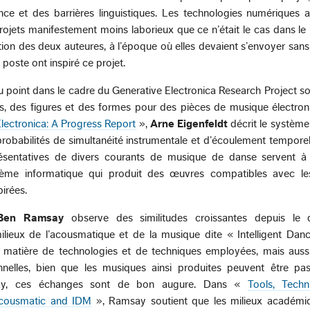
nce et des barrières linguistiques. Les technologies numériques a
projets manifestement moins laborieux que ce n’était le cas dans le
ion des deux auteures, à l’époque où elles devaient s’envoyer san
poste ont inspiré ce projet.
 point dans le cadre du Generative Electronica Research Project son
, des figures et des formes pour des pièces de musique électron
lectronica: A Progress Report
»,
Arne Eigenfeldt
décrit le systèm
robabilités de simultanéité instrumentale et d’écoulement tempore
résentatives de divers courants de musique de danse servent à 
stème informatique qui produit des œuvres compatibles avec l
pirées.
Ben Ramsay
observe des similitudes croissantes depuis le
lieux de l’acousmatique et de la musique dite « Intelligent Dan
 matière de technologies et de techniques employées, mais auss
nelles, bien que les musiques ainsi produites peuvent être pa
say, ces échanges sont de bon augure. Dans «
Tools, Tech
Acousmatic and IDM
», Ramsay soutient que les milieux académi