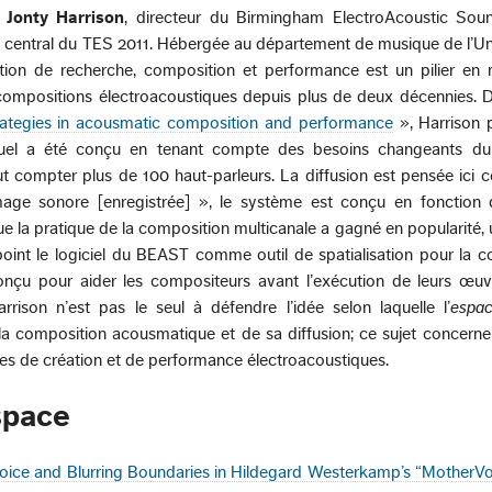
e
Jonty Harrison
, directeur du Birmingham ElectroAcoustic Sou
t central du TES 2011. Hébergée au département de musique de l’Un
ution de recherche, composition et performance est un pilier en 
 compositions électroacoustiques depuis plus de deux décennies.
strategies in acousmatic composition and performance
», Harrison 
el a été conçu en tenant compte des besoins changeants du
eut compter plus de 100 haut-parleurs. La diffusion est pensée ic
mage sonore [enregistrée] », le système est conçu en fonction
sque la pratique de la composition multicanale a gagné en popularité,
oint le logiciel du BEAST comme outil de spatialisation pour la 
onçu pour aider les compositeurs avant l’exécution de leurs œuv
rrison n’est pas le seul à défendre l’idée selon laquelle l’
espa
la composition acousmatique et de sa diffusion; ce sujet concerne
ues de création et de performance électroacoustiques.
space
Voice and Blurring Boundaries in Hildegard Westerkamp’s “MotherVo