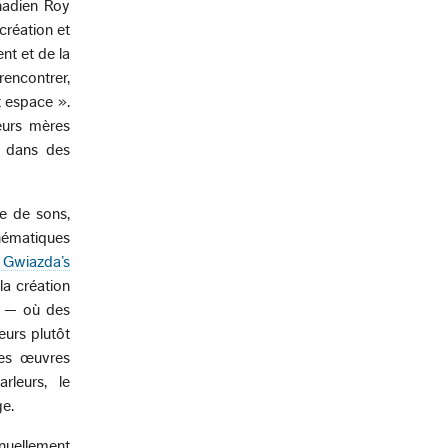
nadien Roy
réation et
nt et de la
 rencontrer,
t espace ».
eurs mères
t dans des
e de sons,
inématiques
wiazda’s
la création
s — où des
eurs plutôt
des œuvres
rleurs, le
ge.
nuellement