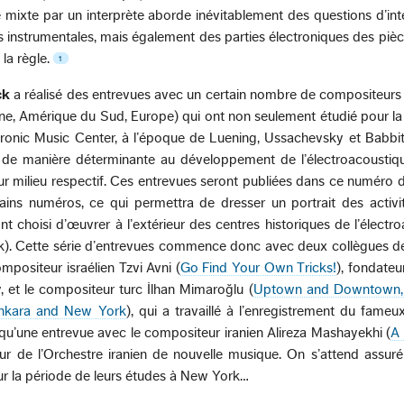
mixte par un interprète aborde inévitablement des questions d’int
 instrumentales, mais également des parties électroniques des pièc
la règle.
1
ck
a réalisé des entrevues avec un certain nombre de compositeur
ne, Amérique du Sud, Europe) qui ont non seulement étudié pour la
ronic Music Center, à l’époque de Luening, Ussachevsky et Babbit
 de manière déterminante au développement de l’électroacoustiqu
r milieu respectif. Ces entrevues seront publiées dans ce numéro d
ains numéros, ce qui permettra de dresser un portrait des activi
nt choisi d’œuvrer à l’extérieur des centres historiques de l’électr
k). Cette série d’entrevues commence donc avec deux collègues de
mpositeur israélien Tzvi Avni (
Go Find Your Own Tricks!
), fondateu
 et le compositeur turc İlhan Mimaroğlu (
Uptown and Downtown, 
Ankara and New York
), qui a travaillé à l’enregistrement du fame
qu’une entrevue avec le compositeur iranien Alireza Mashayekhi (
A
eur de l’Orchestre iranien de nouvelle musique. On s’attend assu
 la période de leurs études à New York…