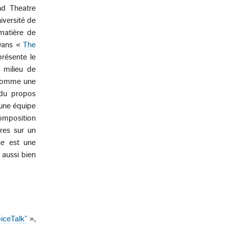
nd Theatre
iversité de
matière de
 Dans «
The
présente le
 milieu de
i comme une
 du propos
 une équipe
composition
res sur un
ce
est une
 aussi bien
iceTalk”
»,