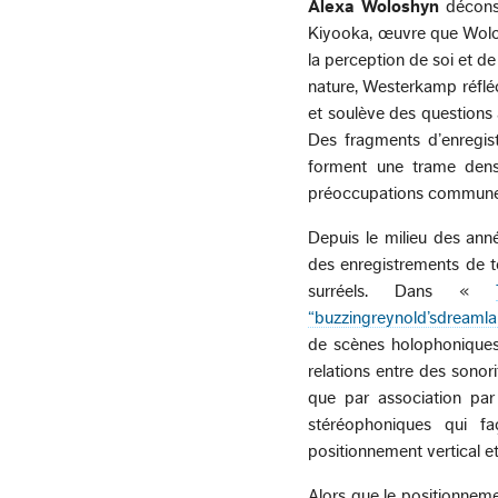
Alexa Woloshyn
déconst
Kiyooka, œuvre que Wolos
la perception de soi et d
nature, Westerkamp réfléchi
et soulève des questions a
Des fragments d’enregis
forment une trame dense
préoccupations commune
Depuis le milieu des an
des enregistrements de te
surréels. Dans «
“buzzingreynold’sdreaml
de scènes holophoniques
relations entre des sonor
que par association par
stéréophoniques qui fa
positionnement vertical et
Alors que le positionnem