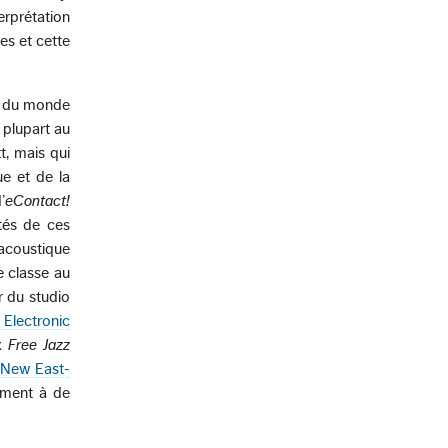
erprétation
es et cette
s du monde
 plupart au
t, mais qui
e et de la
’
eContact!
tés de ces
oacoustique
 classe au
r du studio
Electronic
ux
Free Jazz
 New East-
rément à de