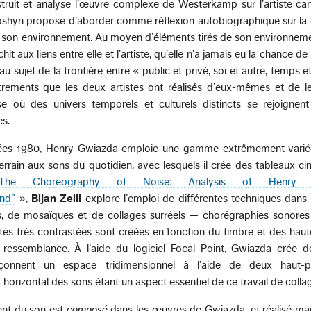
ruit et analyse l’œuvre complexe de Westerkamp sur l’artiste ca
hyn propose d’aborder comme réflexion autobiographique sur la c
e son environnement. Au moyen d’éléments tirés de son environneme
t aux liens entre elle et l’artiste, qu’elle n’a jamais eu la chance de
u sujet de la frontière entre « public et privé, soi et autre, temps e
trements que les deux artistes ont réalisés d’eux-mêmes et de l
 où des univers temporels et culturels distincts se rejoignen
s.
nées 1980, Henry Gwiazda emploie une gamme extrêmement varié
rrain aux sons du quotidien, avec lesquels il crée des tableaux c
The Choreography of Noise: Analysis of Henry G
and”
»,
Bijan Zelli
explore l’emploi de différentes techniques dans 
, de mosaïques et de collages surréels — chorégraphies sonore
ités très contrastées sont créées en fonction du timbre et des haut
 ressemblance. À l’aide du logiciel Focal Point, Gwiazda crée 
çonnent un espace tridimensionnel à l’aide de deux haut-pa
 horizontal des sons étant un aspect essentiel de ce travail de colla
ent du son est
composé
dans les œuvres de Gwiazda, et réalisé ma