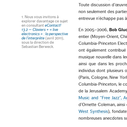
Toute discussion d’œuvre 
non seulement des parties
1. Nous vous invitons à
entrevue n’échappe pas à 
explorer davantage ce sujet
en consultant
eContact!
En 2005–2006,
Bob Glu
13.2 — Claviers + « live
electronics » : la perspective
entier (Moyen-Orient, Chi
de l’interprète
(avril 2011),
sous la direction de
Columbia-Princeton Elect
Sebastian Berweck.
ont également contribué
musique nouvelle dans leu
ainsi que dans les proch
individus dont plusieurs o
(Paris, Cologne, New Yor
Columbia-Princeton, le co
de la Jerusalem Academy,
Music and “Free Jazz”, 
d’Ornette Coleman, ainsi 
West Synthesis
), fondat
nombreuses anecdotes sur