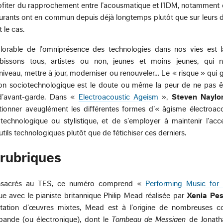
fiter du rapprochement entre l’acousmatique et l’IDM, notamment 
ourants ont en commun depuis déjà longtemps plutôt que sur leurs d
 le cas.
lorable de l’omniprésence des technologies dans nos vies est l
issons tous, artistes ou non, jeunes et moins jeunes, qui n
veau, mettre à jour, moderniser ou renouveler… Le « risque » qui g
sion sociotechnologique est le doute ou même la peur de ne pas ê
 d’avant-garde. Dans «
Electroacoustic Ageism
»,
Steven Naylo
utionner aveuglément les différentes formes d’« âgisme électroac
 technologique ou stylistique, et de s’employer à maintenir l’acc
ils technologiques plutôt que de fétichiser ces derniers.
 rubriques
consacrés au TES, ce numéro comprend «
Performing Music for
e avec le pianiste britannique Philip Mead réalisée par
Xenia Pe
étation d’œuvres mixtes, Mead est à l’origine de nombreuses
bande (ou électronique), dont le
Tombeau de Messiaen
de Jonath