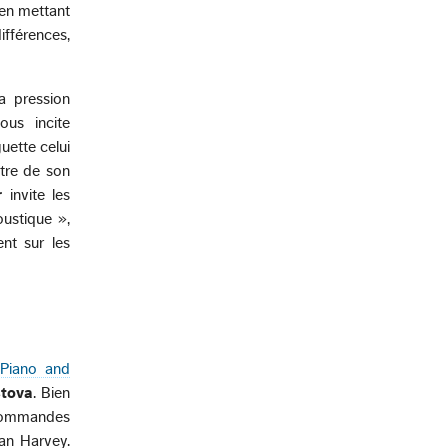
en mettant
ifférences,
a pression
ous incite
uette celui
tre de son
r
invite les
oustique »,
ent sur les
 Piano and
stova
. Bien
 commandes
an Harvey.