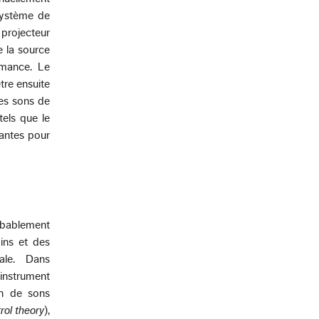
système de
projecteur
ue la source
rmance. Le
tre ensuite
les sons de
tels que le
lantes pour
obablement
ins et des
ale. Dans
instrument
on de sons
rol theory
),