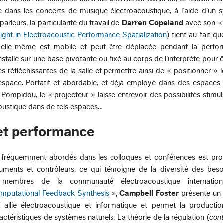
 dans les concerts de musique électroacoustique, à l’aide d’un 
parleurs, la particularité du travail de
Darren Copeland
avec son « 
ght in Electroacoustic Performance Spatialization
) tient au fait q
 elle-même est mobile et peut être déplacée pendant la perfo
nstallé sur une base pivotante ou fixé au corps de l’interprète pour ê
es réfléchissantes de la salle et permettre ainsi de « positionner » 
’espace. Portatif et abordable, et déjà employé dans des espaces 
Pompidou, le « projecteur » laisse entrevoir des possibilités stimu
oustique dans de tels espaces…
et performance
s fréquemment abordés dans les colloques et conférences est pr
uments et contrôleurs, ce qui témoigne de la diversité des beso
 membres de la communauté électroacoustique internation
omputational Feedback Synthesis
»,
Campbell Foster
présente un 
i allie électroacoustique et informatique et permet la producti
ctéristiques de systèmes naturels. La théorie de la régulation (
cont