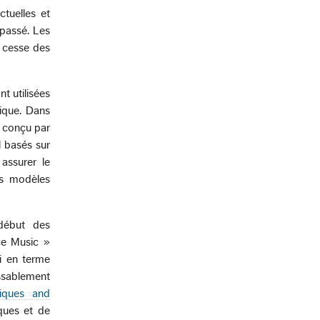
ctuelles et
 passé. Les
s cesse des
t utilisées
ique. Dans
e conçu par
l basés sur
assurer le
es modèles
 début des
ce Music »
i en terme
ssablement
niques and
ques et de