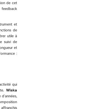
tion de cet
e feedback
trument et
nctions de
rer utile à
e suivi de
longueur et
formance :
ctivité qui
nte.
Wiska
e d’années,
composition
 affranchis