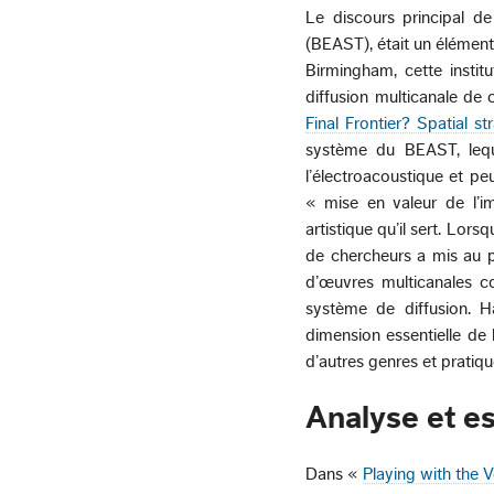
Le discours principal d
(BEAST), était un élémen
Birmingham, cette instit
diffusion multicanale de
Final Frontier? Spatial 
système du BEAST, lequ
l’électroacoustique et p
« mise en valeur de l’i
artistique qu’il sert. Lor
de chercheurs a mis au p
d’œuvres multicanales c
système de diffusion. Ha
dimension essentielle de 
d’autres genres et pratiq
Analyse et e
Dans «
Playing with the 