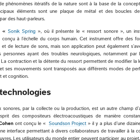
e de phénomènes itératifs de la nature sont à la base de la concep
rincipaux éléments sont une plaque de métal et des boucles d
par des haut-parleurs.
«
Sonik Spring
», où il présente le « ressort sonore », un ins
a conçu à l’échelle du corps humain. Cet instrument offre des fo
 et de lecture de sons, mais son application peut également s’avé
es personnes ayant des troubles neurologiques, notamment par l
a contraction et la détente du ressort permettent de modifier la 
, et ses mouvements sont transposés aux différents modes de per
t et cognition.
 technologies
x sonores, par la collecte ou la production, est un autre champ d’a
esprit des compositeurs électroacoustiques de manière consta
 Cohen
ont conçu le «
Soundson Project
» il y a plus d’une dizain
ne interface permettant à divers collaborateurs de travailler à la 
vres. Les utilisateurs du monde entier peuvent participer au projet,